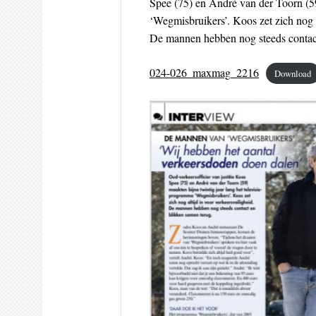
Spee (75) en André van der Toorn (59
‘Wegmisbruikers’. Koos zet zich nog a
De mannen hebben nog steeds contact
024-026_maxmag_2216
Download