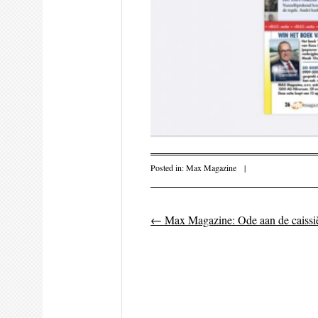
Posted in:
Max Magazine
|
←
Max Magazine: Ode aan de caissiè
Post navigati