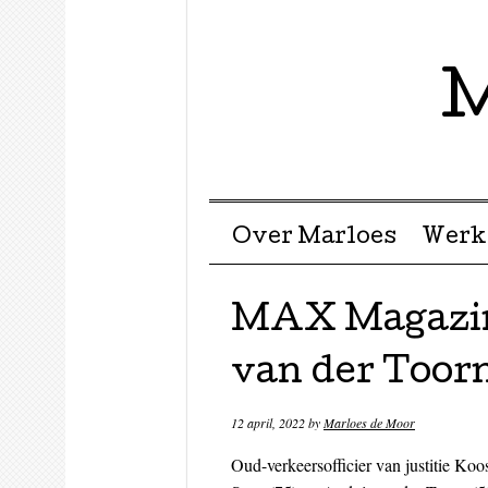
M
Menu ☰
Skip to content
Over Marloes
Werk
MAX Magazin
van der Toorn
12 april, 2022
by
Marloes de Moor
Oud-verkeersofficier van justitie Koo