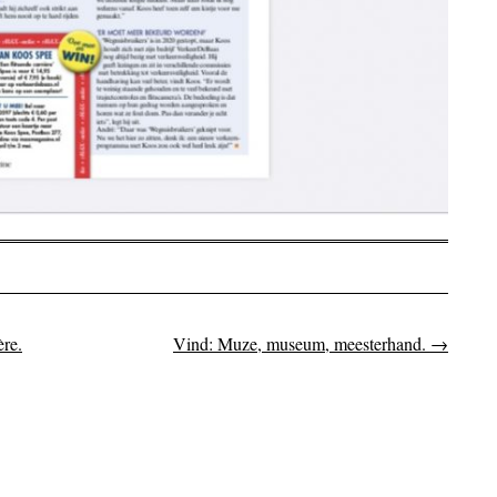
re.
Vind: Muze, museum, meesterhand.
→
on