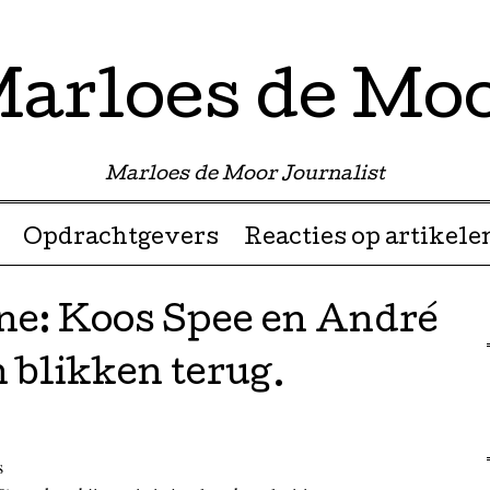
arloes de Mo
Marloes de Moor Journalist
Opdrachtgevers
Reacties op artikele
e: Koos Spee en André
 blikken terug.
s