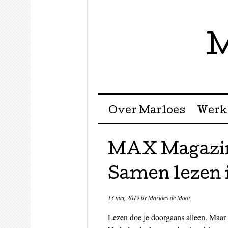
M
Menu ☰
Skip to content
Over Marloes
Werk
MAX Magazine
Samen lezen i
13 mei, 2019
by
Marloes de Moor
Lezen doe je doorgaans alleen. Maar 