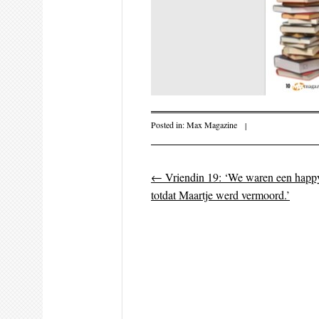
Posted in:
Max Magazine
|
←
Vriendin 19: ‘We waren een happy
Post navigati
totdat Maartje werd vermoord.’