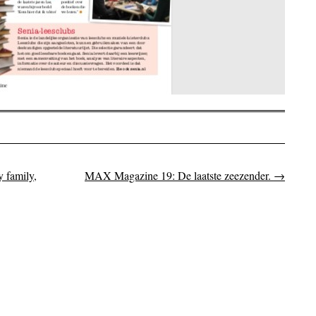
 family,
MAX Magazine 19: De laatste zeezender.
→
on