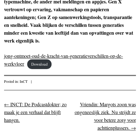
typemachine, de ander met meldingen en appjes. Gen X
vertrouwt op ervaring, vakmanschap en papieren
aantekeningen; Gen Z op samenwerkingstools, transparantie
en snelheid. Vaak blijken de verschillen tussen generaties
minder een kwestie van leeftijd dan van opvattingen over wat
werk eigenlijk is.
jong-ontmoet-oud-de-kracht-van-generatieverschillen-op-de-
werkvloer
Download
Posted in:
InCT
|
←
INCT: De Podcastdokter; zo
Vriendin: Margots zoon was
Post navigation
maak je een verhaal dat blijft
ongeneeslijk ziek. Nu strijdt ze
hangen.
voor betere zorg voor
achttienplussers.
→