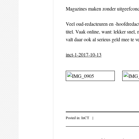
Magazines maken zonder uitgeefconc
Veel oud-redacteuren en -hoofdredac
titel. Vaak online, want: lekker sne
valt daar ook al serieus geld mee te 
inct-1-2017-10-13
Posted in:
InCT
|