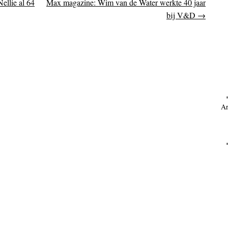
ellie al 64
Max magazine: Wim van de Water werkte 40 jaar
on
bij V&D
→
Ar