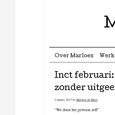
M
Menu ☰
Skip to content
Over Marloes
Werk
Inct februar
zonder uitge
3 maart, 2017
by
Marloes de Moor
“We doen het gewoon zelf”