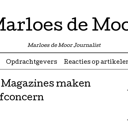
arloes de Mo
Marloes de Moor Journalist
Opdrachtgevers
Reacties op artikele
i: Magazines maken
efconcern