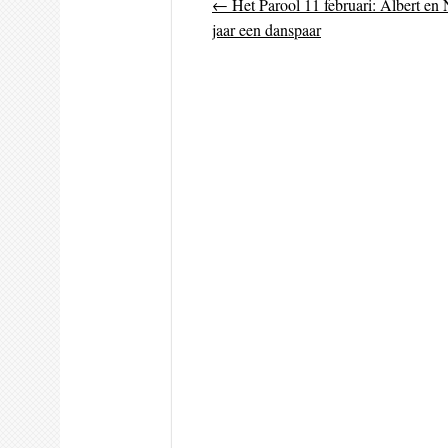
←
Het Parool 11 februari: Albert en N
Post navigati
jaar een danspaar