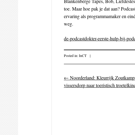
Blankenberge Tapes, Bob, Liefdesles
toe. Maar hoe pak je dat aan? Podca
ervaring als programmamaker en eind
weg.
de-podcastdokter-eerste-hulp-bij-po
Posted in:
InCT
|
←
Noorderland: Kleurrijk Zoutkamp.
Post navigati
vissersdorp naar toeristisch troetelkin