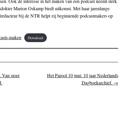
sen. Ook de interesse in het maken van een podcast neemt sterk
stdokter Marion Oskamp biedt uitkomst. Met haar jarenlange
redacteur bij de NTR helpt zij beginnende podcastmakers op
dcasts-maken
Download
 Van stoer
Het Parool 10 juni: 10 jaar Nederlands
on
d.
Dagboekarchief.
→