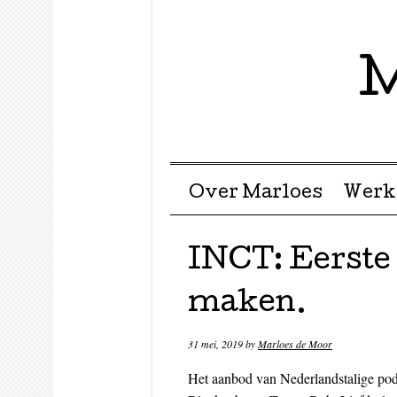
M
Menu ☰
Skip to content
Over Marloes
Werk
INCT: Eerste 
maken.
31 mei, 2019
by
Marloes de Moor
Het aanbod van Nederlandstalige pod