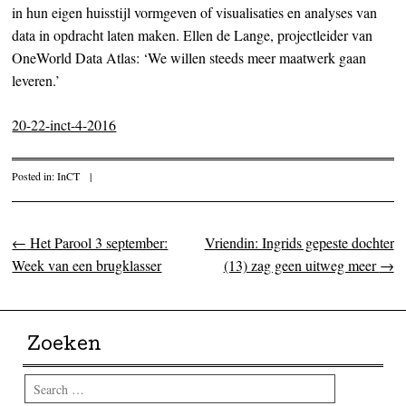
in hun eigen huisstijl vormgeven of visualisaties en analyses van
data in opdracht laten maken. Ellen de Lange, projectleider van
OneWorld Data Atlas: ‘We willen steeds meer maatwerk gaan
leveren.’
20-22-inct-4-2016
Posted in:
InCT
|
←
Het Parool 3 september:
Vriendin: Ingrids gepeste dochter
Post navigation
Week van een brugklasser
(13) zag geen uitweg meer
→
Zoeken
Search