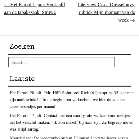
←
Het Parool 1 juni: Verslaafd
Interview Cisca Dresselhuys,
Post navigation
aan de tabakszaak: Struwe
rubriek Mijn moment van de
week
→
Zoeken
Search
Laatste
Het Parool 20 juli: ‘Mr. HiFi Solutions’ Rick (61) stopt na 35 jaar met
zijn audiowinkel: ‘In de beginjaren verkochten we hier duizenden
cassettebandjes per maand’
Het Parool 17 juli: Contact met een soort grote zus kan voor meisjes
net het verschil maken. “Ik kon mezelf bij haar zijn. Ze begreep me en
was altijd aardig.”
Noorderland: De wederopbouw van Helpman 1: vrijwilligers geven