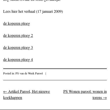
Lees hier het verhaal (17 januari 2009)
de koperen ploeg
de koperen ploeg 2
de koperen ploeg 3
de koperen ploeg 4
Posted in:
PS van de Week Parool
|
←
Artikel Parool, Het nieuwe
PS Wonen parool: wonen in
Post navigation
koekhappen
torens
→