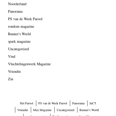
Noorderland
Panorama
PS van de Week Parool
rondom magazine
Runner's World
spark magazine
Uncategorized
Vind
Vluchtelingenwerk Magazine
Vriendin
Zin
Het Parool
PS van de Week Parool
Panorama
InCT
Vriendin
Max Magazine
Uncategorized
Runner’s World