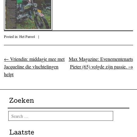
Posted in:
Het Parool
|
←
Vriendin: middagje mee met
Max Magazine: Evenementenarts
Post navigation
Jacqueline die vluchtelingen
Pieter (65) volgde zijn passie.
→
helpt
Zoeken
Search
Laatste