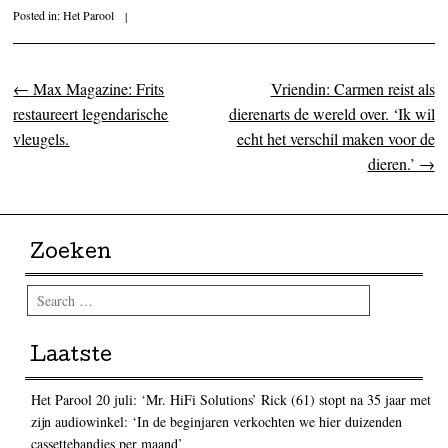
Posted in:
Het Parool
|
←
Max Magazine: Frits
Vriendin: Carmen reist als
Post navigation
restaureert legendarische
dierenarts de wereld over. ‘Ik wil
vleugels.
echt het verschil maken voor de
dieren.’
→
Zoeken
Search
Laatste
Het Parool 20 juli: ‘Mr. HiFi Solutions’ Rick (61) stopt na 35 jaar met
zijn audiowinkel: ‘In de beginjaren verkochten we hier duizenden
cassettebandjes per maand’