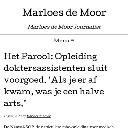
Marloes de Moor
Marloes de Moor Journalist
Menu ☰
Skip to content
Het Parool: Opleiding
doktersassistenten sluit
voorgoed. ‘Als je er af
kwam, was je een halve
arts.’
12 juni, 2023
by
Marloes de Moor
De Nams/ASOP, de particuliere mbo-opleiding voor medisch