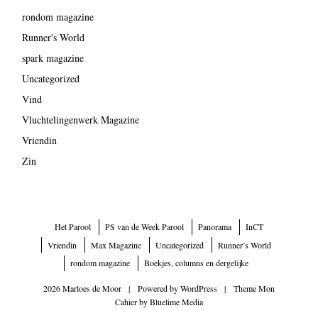
rondom magazine
Runner's World
spark magazine
Uncategorized
Vind
Vluchtelingenwerk Magazine
Vriendin
Zin
Het Parool
PS van de Week Parool
Panorama
InCT
Vriendin
Max Magazine
Uncategorized
Runner’s World
rondom magazine
Boekjes, columns en dergelijke
2026 Marloes de Moor
|
Powered by
WordPress
|
Theme Mon
Cahier by
Bluelime Media