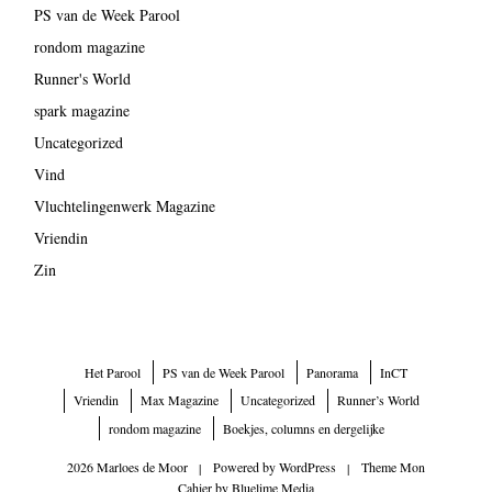
PS van de Week Parool
rondom magazine
Runner's World
spark magazine
Uncategorized
Vind
Vluchtelingenwerk Magazine
Vriendin
Zin
Het Parool
PS van de Week Parool
Panorama
InCT
Vriendin
Max Magazine
Uncategorized
Runner’s World
rondom magazine
Boekjes, columns en dergelijke
2026 Marloes de Moor
|
Powered by
WordPress
|
Theme Mon
Cahier by
Bluelime Media