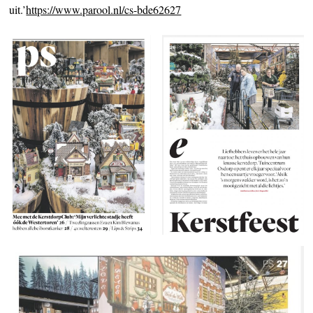
uit.’
https://www.parool.nl/cs-bde62627