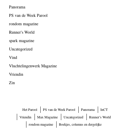
Panorama
PS van de Week Parool
rondom magazine
Runner's World
spark magazine
Uncategorized
Vind
Vluchtelingenwerk Magazine
Vriendin
Zin
Het Parool
PS van de Week Parool
Panorama
InCT
Vriendin
Max Magazine
Uncategorized
Runner’s World
rondom magazine
Boekjes, columns en dergelijke