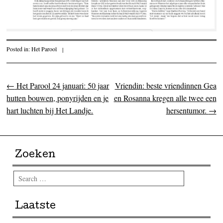
Posted in:
Het Parool
|
←
Het Parool 24 januari: 50 jaar
Vriendin: beste vriendinnen Gea
Post navigation
hutten bouwen, ponyrijden en je
en Rosanna kregen alle twee een
hart luchten bij Het Landje.
hersentumor.
→
Zoeken
Search
Laatste