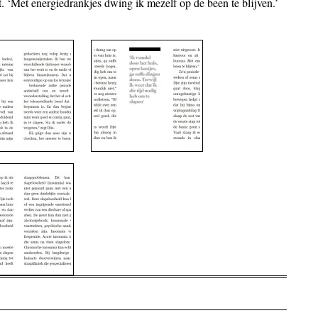
t. ‘Met energiedrankjes dwing ik mezelf op de been te blijven.’