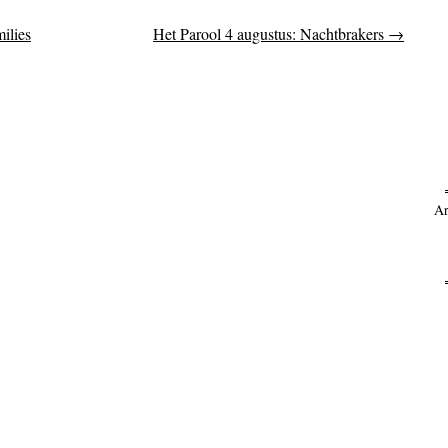
milies
Het Parool 4 augustus: Nachtbrakers
→
on
Ar