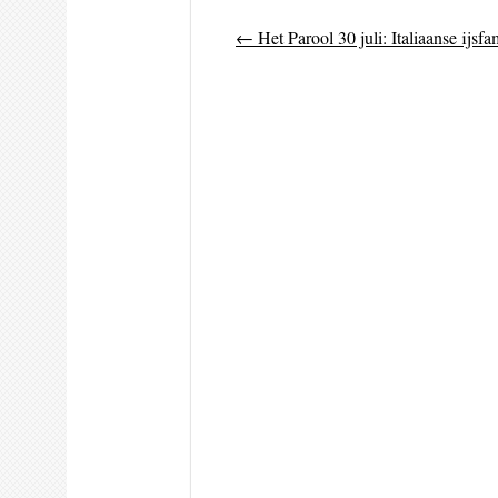
←
Het Parool 30 juli: Italiaanse ijsfa
Post navigati