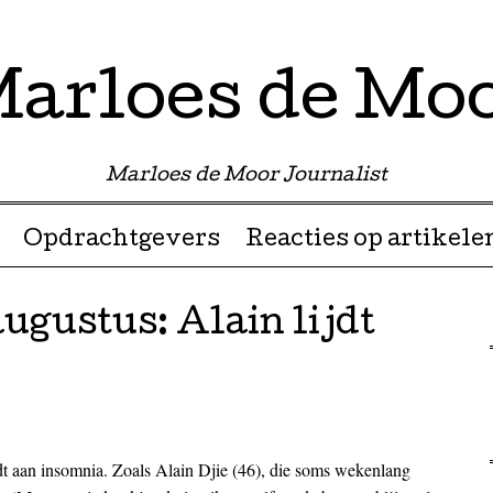
arloes de Mo
Marloes de Moor Journalist
Opdrachtgevers
Reacties op artikele
augustus: Alain lijdt
dt aan insomnia. Zoals Alain Djie (46), die soms wekenlang