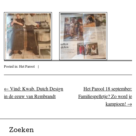
Posted in:
Het Parool
|
←
Vind: Kwab. Dutch Design
Het Parool 18 september:
Post navigation
in de eeuw van Rembrandt
Familiespelletje? Zo word je
kampioen!
→
Zoeken