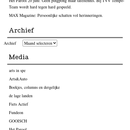
Het Parool 20 juni: Geen pingpong maar tafeltennis. Bij TVV Tempo-
Team wordt hard tegen hard gespeeld.
MAX Magazine: Persoonlijke schatten vol herinneringen.
Archief
Archief
Media
arts in spe
Arts&Auto
Boekjes, columns en dergelijke
de lage landen
Fiets Actief
Fundeon
GOOISCH
Het Parool