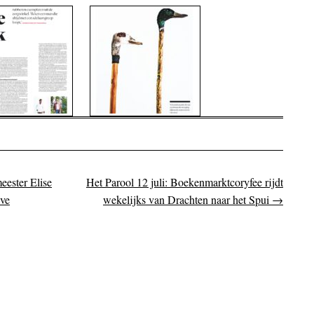
eester Elise
Het Parool 12 juli: Boekenmarktcoryfee rijdt
on
lve
wekelijks van Drachten naar het Spui
→