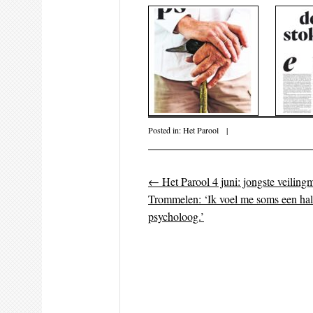
Posted in:
Het Parool
|
←
Het Parool 4 juni: jongste veilingm
Post navigati
Trommelen: ‘Ik voel me soms een ha
psycholoog.’