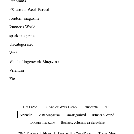
Panorama
PS van de Week Parool
rondom magazine
Runner's World
spark magazine
Uncategorized
Vind
Vluchtelingenwerk Magazine
Vriendin
Zin
Het Parool
PS van de Week Parool
Panorama
InCT
Vriendin
Max Magazine
Uncategorized
Runner’s World
rondom magazine
Boekjes, columns en dergelijke
2026 Marloes de Moor
|
Powered by
WordPress
|
Theme Mon