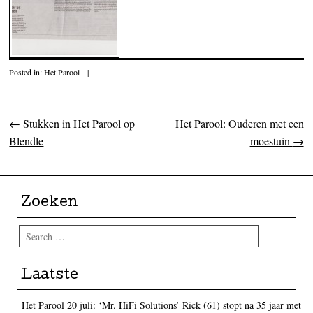
Posted in:
Het Parool
|
←
Stukken in Het Parool op
Het Parool: Ouderen met een
Post navigation
Blendle
moestuin
→
Zoeken
Search
Laatste
Het Parool 20 juli: ‘Mr. HiFi Solutions’ Rick (61) stopt na 35 jaar met