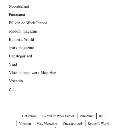
Noorderland
Panorama
PS van de Week Parool
rondom magazine
Runner's World
spark magazine
Uncategorized
Vind
Vluchtelingenwerk Magazine
Vriendin
Zin
Het Parool
PS van de Week Parool
Panorama
InCT
Vriendin
Max Magazine
Uncategorized
Runner’s World