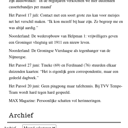
zijn audiowinkel: ‘In de beginjaren verkochten we hier duizenden
cassettebandjes per maand’
Het Parool 17 juli: Contact met een soort grote zus kan voor meisjes
net het verschil maken. “Ik kon mezelf bij haar zijn. Ze begreep me en
was altijd aardig.”
Noorderland: De wederopbouw van Helpman 1: vrijwilligers geven
een Groninger vliegtuig uit 1911 een nieuw leven.
Noorderland: De Groningse Vierdaagse als tegenhanger van de
Nijmeegse.
Het Parool 27 juni: Tineke (69) en Ferdinand (76) stuurden elkaar
duizenden kaarten: “Het is eigenlijk geen correspondentie, maar een
gedeeld dagboek.”
Het Parool 20 juni: Geen pingpong maar tafeltennis. Bij TVV Tempo-
Team wordt hard tegen hard gespeeld.
MAX Magazine: Persoonlijke schatten vol herinneringen.
Archief
Archief