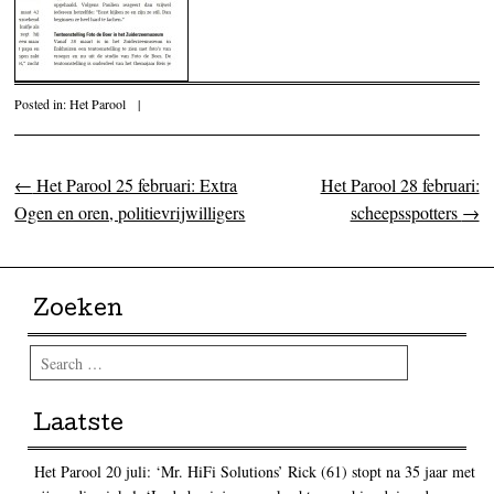
Posted in:
Het Parool
|
←
Het Parool 25 februari: Extra
Het Parool 28 februari:
Post navigation
Ogen en oren, politievrijwilligers
scheepsspotters
→
Zoeken
Search
Laatste
Het Parool 20 juli: ‘Mr. HiFi Solutions’ Rick (61) stopt na 35 jaar met