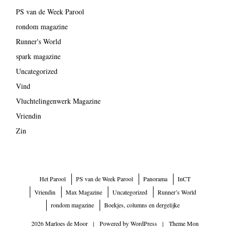
PS van de Week Parool
rondom magazine
Runner's World
spark magazine
Uncategorized
Vind
Vluchtelingenwerk Magazine
Vriendin
Zin
Het Parool
PS van de Week Parool
Panorama
InCT
Vriendin
Max Magazine
Uncategorized
Runner’s World
rondom magazine
Boekjes, columns en dergelijke
2026 Marloes de Moor
|
Powered by
WordPress
|
Theme Mon