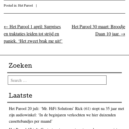
Posted in:
Het Parool
|
←
Het Parool 1 april: Surprises
Het Parool 30 maart: Broodje
Post navigation
en traktaties leiden tot strijd en
Daan 10 jaar.
→
paniek. ‘Het zweet brak me uit!’
Zoeken
Search
Laatste
Het Parool 20 juli: ‘Mr. HiFi Solutions’ Rick (61) stopt na 35 jaar met
zijn audiowinkel: ‘In de beginjaren verkochten we hier duizenden
cassettebandjes per maand’