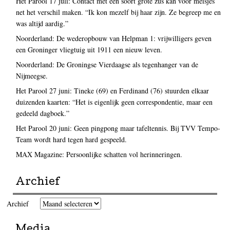
Het Parool 17 juli: Contact met een soort grote zus kan voor meisjes
net het verschil maken. “Ik kon mezelf bij haar zijn. Ze begreep me en
was altijd aardig.”
Noorderland: De wederopbouw van Helpman 1: vrijwilligers geven
een Groninger vliegtuig uit 1911 een nieuw leven.
Noorderland: De Groningse Vierdaagse als tegenhanger van de
Nijmeegse.
Het Parool 27 juni: Tineke (69) en Ferdinand (76) stuurden elkaar
duizenden kaarten: “Het is eigenlijk geen correspondentie, maar een
gedeeld dagboek.”
Het Parool 20 juni: Geen pingpong maar tafeltennis. Bij TVV Tempo-
Team wordt hard tegen hard gespeeld.
MAX Magazine: Persoonlijke schatten vol herinneringen.
Archief
Archief