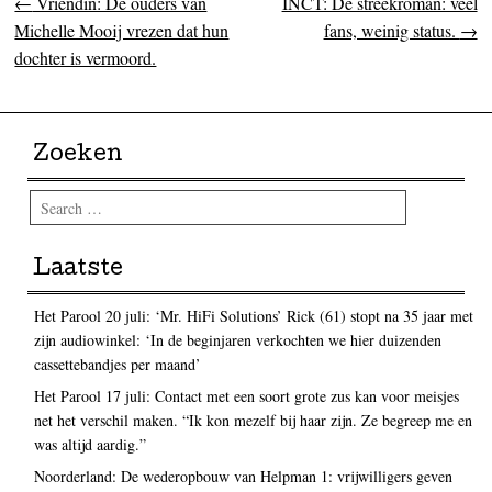
←
Vriendin: De ouders van
INCT: De streekroman: veel
Post navigation
Michelle Mooij vrezen dat hun
fans, weinig status.
→
dochter is vermoord.
Zoeken
Search
Laatste
Het Parool 20 juli: ‘Mr. HiFi Solutions’ Rick (61) stopt na 35 jaar met
zijn audiowinkel: ‘In de beginjaren verkochten we hier duizenden
cassettebandjes per maand’
Het Parool 17 juli: Contact met een soort grote zus kan voor meisjes
net het verschil maken. “Ik kon mezelf bij haar zijn. Ze begreep me en
was altijd aardig.”
Noorderland: De wederopbouw van Helpman 1: vrijwilligers geven