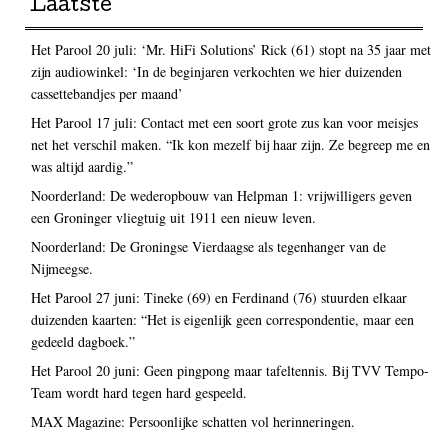
Laatste
Het Parool 20 juli: ‘Mr. HiFi Solutions’ Rick (61) stopt na 35 jaar met
zijn audiowinkel: ‘In de beginjaren verkochten we hier duizenden
cassettebandjes per maand’
Het Parool 17 juli: Contact met een soort grote zus kan voor meisjes
net het verschil maken. “Ik kon mezelf bij haar zijn. Ze begreep me en
was altijd aardig.”
Noorderland: De wederopbouw van Helpman 1: vrijwilligers geven
een Groninger vliegtuig uit 1911 een nieuw leven.
Noorderland: De Groningse Vierdaagse als tegenhanger van de
Nijmeegse.
Het Parool 27 juni: Tineke (69) en Ferdinand (76) stuurden elkaar
duizenden kaarten: “Het is eigenlijk geen correspondentie, maar een
gedeeld dagboek.”
Het Parool 20 juni: Geen pingpong maar tafeltennis. Bij TVV Tempo-
Team wordt hard tegen hard gespeeld.
MAX Magazine: Persoonlijke schatten vol herinneringen.