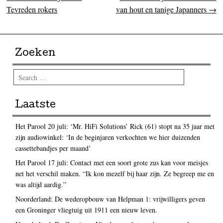
Post navigation
Tevreden rokers
van hout en tanige Japanners
→
Zoeken
Search
Laatste
Het Parool 20 juli: ‘Mr. HiFi Solutions’ Rick (61) stopt na 35 jaar met
zijn audiowinkel: ‘In de beginjaren verkochten we hier duizenden
cassettebandjes per maand’
Het Parool 17 juli: Contact met een soort grote zus kan voor meisjes
net het verschil maken. “Ik kon mezelf bij haar zijn. Ze begreep me en
was altijd aardig.”
Noorderland: De wederopbouw van Helpman 1: vrijwilligers geven
een Groninger vliegtuig uit 1911 een nieuw leven.