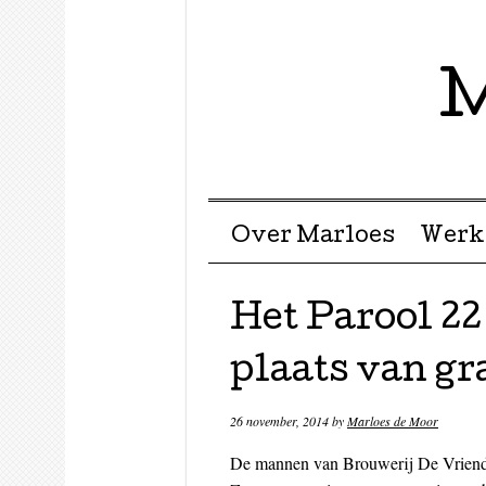
M
Menu ☰
Skip to content
Over Marloes
Werk
Het Parool 2
plaats van gr
26 november, 2014
by
Marloes de Moor
De mannen van Brouwerij De Vriend