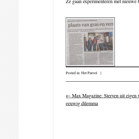
Ze gaan experimenteren met nieuwe b
Posted in:
Het Parool
|
←
Max Magazine: Sterven uit eigen wi
Post navigati
eeuwig dilemma