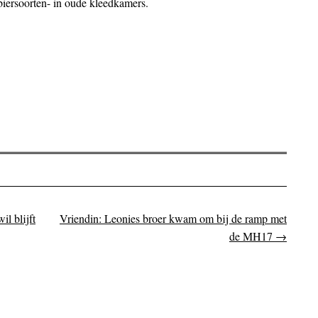
iersoorten- in oude kleedkamers.
l blijft
Vriendin: Leonies broer kwam om bij de ramp met
on
de MH17
→