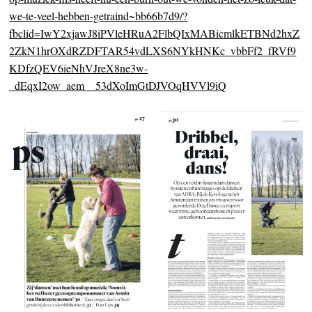
we-te-veel-hebben-getraind~bb66b7d9/?
fbclid=IwY2xjawJ8iPVleHRuA2FlbQIxMABicmlkETBNd2hxZ
2ZkN1hrOXdRZDFTAR54vdLXS6NYkHNKc_vbbFf2_fRVf9
KDfzQEV6ieNhVJreX8ne3w-
_dEqxI2ow_aem__53dXoImGtDJVOqHVVl9iQ