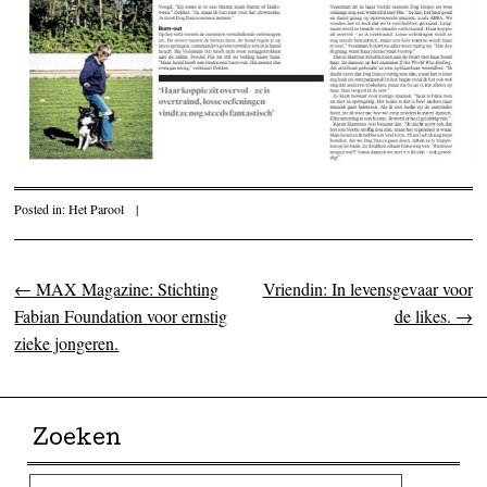
Posted in:
Het Parool
|
←
MAX Magazine: Stichting
Vriendin: In levensgevaar voor
Post navigation
Fabian Foundation voor ernstig
de likes.
→
zieke jongeren.
Zoeken
Search