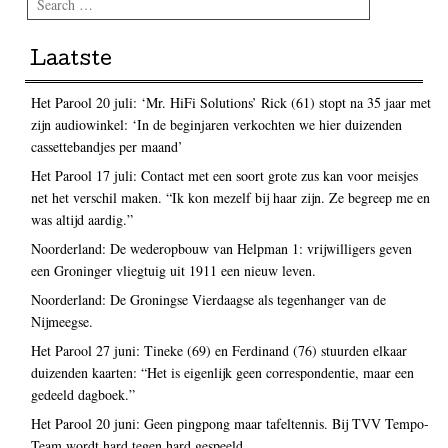
Laatste
Het Parool 20 juli: ‘Mr. HiFi Solutions’ Rick (61) stopt na 35 jaar met
zijn audiowinkel: ‘In de beginjaren verkochten we hier duizenden
cassettebandjes per maand’
Het Parool 17 juli: Contact met een soort grote zus kan voor meisjes
net het verschil maken. “Ik kon mezelf bij haar zijn. Ze begreep me en
was altijd aardig.”
Noorderland: De wederopbouw van Helpman 1: vrijwilligers geven
een Groninger vliegtuig uit 1911 een nieuw leven.
Noorderland: De Groningse Vierdaagse als tegenhanger van de
Nijmeegse.
Het Parool 27 juni: Tineke (69) en Ferdinand (76) stuurden elkaar
duizenden kaarten: “Het is eigenlijk geen correspondentie, maar een
gedeeld dagboek.”
Het Parool 20 juni: Geen pingpong maar tafeltennis. Bij TVV Tempo-
Team wordt hard tegen hard gespeeld.