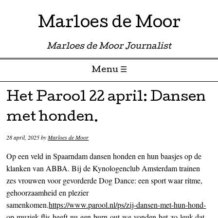
Marloes de Moor
Marloes de Moor Journalist
Menu ☰
Skip to content
Het Parool 22 april: Dansen
met honden.
28 april, 2025
by
Marloes de Moor
Op een veld in Spaarndam dansen honden en hun baasjes op de
klanken van ABBA. Bij de Kynologenclub Amsterdam trainen
zes vrouwen voor gevorderde Dog Dance: een sport waar ritme,
gehoorzaamheid en plezier
samenkomen.
https://www.parool.nl/ps/zij-dansen-met-hun-hond-
op-muziek-flis-heeft-nu-een-burn-out-we-vonden-het-zo-leuk-dat-