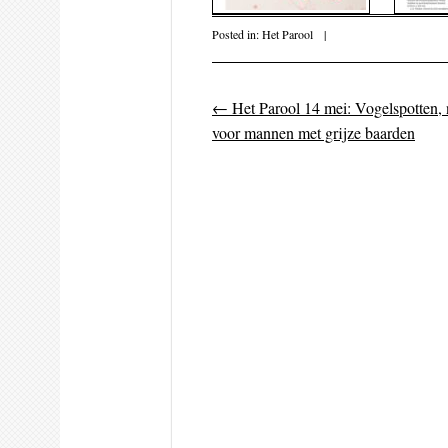
Posted in:
Het Parool
|
←
Het Parool 14 mei: Vogelspotten, n
Post navigati
voor mannen met grijze baarden