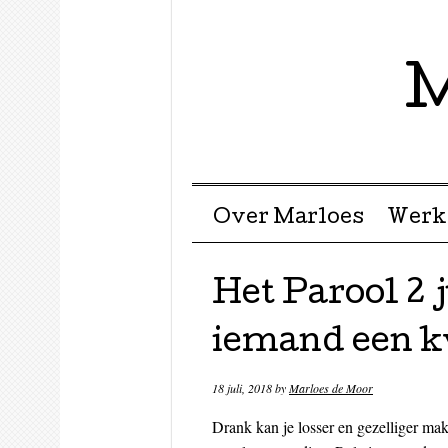
M
Menu ☰
Skip to content
Over Marloes
Werk
Het Parool 2 
iemand een 
18 juli, 2018
by
Marloes de Moor
Drank kan je losser en gezelliger mak