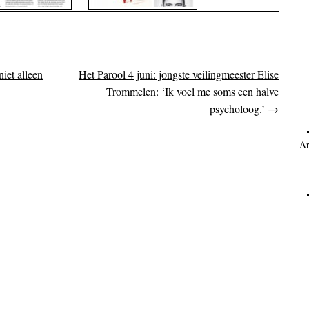
iet alleen
Het Parool 4 juni: jongste veilingmeester Elise
on
Trommelen: ‘Ik voel me soms een halve
psycholoog.’
→
Ar