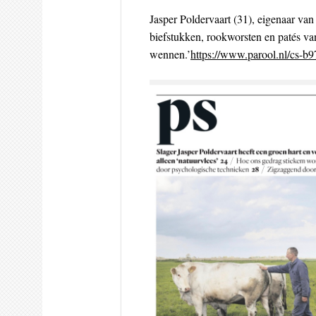
Jasper Poldervaart (31), eigenaar va
biefstukken, rookworsten en patés va
wennen.’
https://www.parool.nl/cs-b