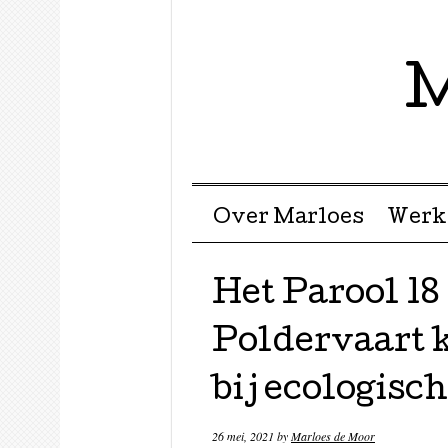
M
Menu ☰
Skip to content
Over Marloes
Werk
Het Parool 18
Poldervaart k
bij ecologisc
26 mei, 2021
by
Marloes de Moor