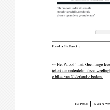
Posted in:
Het Parool
|
←
Het Parool 4 mei: Geen lange lever
Post navigati
tekort aan onderdelen: deze tweelin
e-bikes van Nederlandse bodem.
Het Parool
PS van de Wee