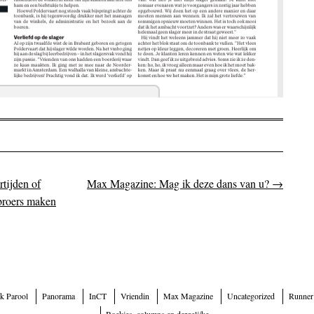
tijden of
Max Magazine: Mag ik deze dans van u?
→
on
gbroers maken
k Parool
Panorama
InCT
Vriendin
Max Magazine
Uncategorized
Runner
Boekjes, columns en dergelijke