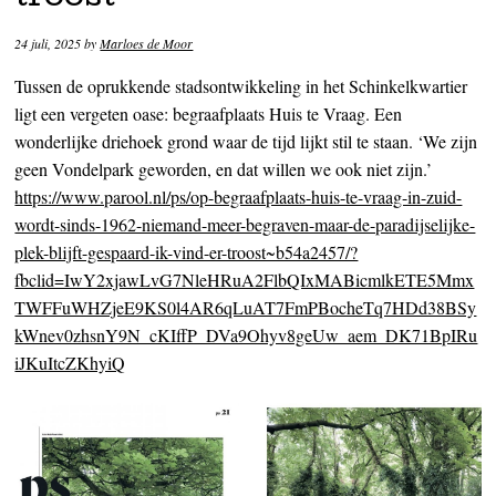
24 juli, 2025
by
Marloes de Moor
Tussen de oprukkende stadsontwikkeling in het Schinkelkwartier
ligt een vergeten oase: begraafplaats Huis te Vraag. Een
wonderlijke driehoek grond waar de tijd lijkt stil te staan. ‘We zijn
geen Vondelpark geworden, en dat willen we ook niet zijn.’
https://www.parool.nl/ps/op-begraafplaats-huis-te-vraag-in-zuid-
wordt-sinds-1962-niemand-meer-begraven-maar-de-paradijselijke-
plek-blijft-gespaard-ik-vind-er-troost~b54a2457/?
fbclid=IwY2xjawLvG7NleHRuA2FlbQIxMABicmlkETE5Mmx
TWFFuWHZjeE9KS0l4AR6qLuAT7FmPBocheTq7HDd38BSy
kWnev0zhsnY9N_cKIffP_DVa9Ohyv8geUw_aem_DK71BpIRu
iJKuItcZKhyiQ