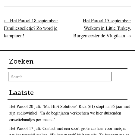
←
Het Parool 18 september:
Het Parool 15 september:
Post navigation
Familiespelletje? Zo word je
Welkom in Little Turkey,
kampioen!
Burgemeester de Vlugtlaan
→
Zoeken
Search
Laatste
Het Parool 20 juli: ‘Mr. HiFi Solutions’ Rick (61) stopt na 35 jaar met
zijn audiowinkel: ‘In de beginjaren verkochten we hier duizenden
cassettebandjes per maand’
Het Parool 17 juli: Contact met een soort grote zus kan voor meisjes
net het verschil maken. “Ik kon mezelf bij haar zijn. Ze begreep me en