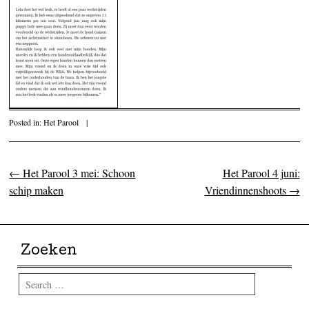
Posted in:
Het Parool
|
←
Het Parool 3 mei: Schoon
Het Parool 4 juni:
Post navigation
schip maken
Vriendinnenshoots
→
Zoeken
Search