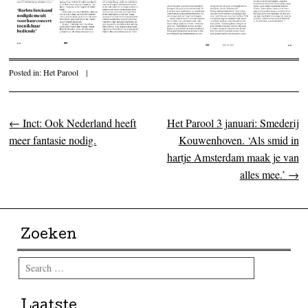
Posted in:
Het Parool
|
←
Inct: Ook Nederland heeft
Het Parool 3 januari: Smederij
Post navigation
meer fantasie nodig.
Kouwenhoven. ‘Als smid in
hartje Amsterdam maak je van
alles mee.’
→
Zoeken
Search
Laatste