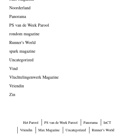
Noorderland
Panorama
PS van de Week Parool
rondom magazine
Runner's World
spark magazine
Uncategorized
Vind
Vluchtelingenwerk Magazine
Vriendin
Zin
Het Parool
PS van de Week Parool
Panorama
InCT
Vriendin
Max Magazine
Uncategorized
Runner’s World