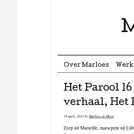
M
Menu ☰
Skip to content
Over Marloes
Werk
Het Parool 16
verhaal, Het
18 april, 2013
by
Marloes de Moor
Zeep uit Marseille, marsepein uit Lü