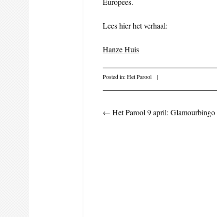
Europees.
Lees hier het verhaal:
Hanze Huis
Posted in:
Het Parool
|
←
Het Parool 9 april: Glamourbingo
Post navigati