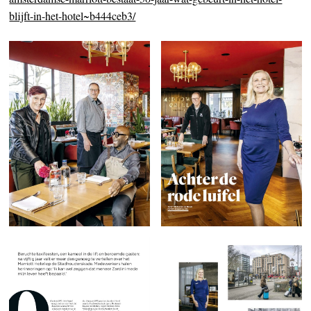
blijft-in-het-hotel~b444ceb3/