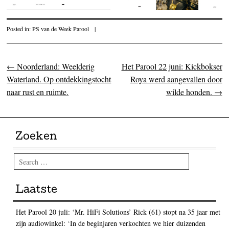
Posted in:
PS van de Week Parool
|
←
Noorderland: Weelderig
Het Parool 22 juni: Kickbokser
Post navigation
Waterland. Op ontdekkingstocht
Roya werd aangevallen door
naar rust en ruimte.
wilde honden.
→
Zoeken
Search
Laatste
Het Parool 20 juli: ‘Mr. HiFi Solutions’ Rick (61) stopt na 35 jaar met
zijn audiowinkel: ‘In de beginjaren verkochten we hier duizenden