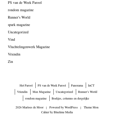
PS van de Week Parool
rondom magazine
Runner's World
spark magazine
Uncategorized
Vind
Vluchtelingenwerk Magazine
Vriendin
Zin
Het Parool
PS van de Week Parool
Panorama
InCT
Vriendin
Max Magazine
Uncategorized
Runner’s World
rondom magazine
Boekjes, columns en dergelijke
2026 Marloes de Moor
|
Powered by
WordPress
|
Theme Mon
Cahier by
Bluelime Media