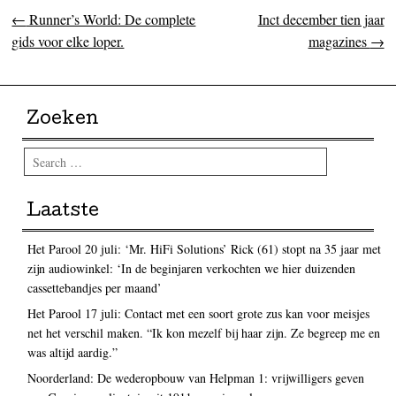
←
Runner’s World: De complete
Inct december tien jaar
Post navigation
gids voor elke loper.
magazines
→
Zoeken
Search
Laatste
Het Parool 20 juli: ‘Mr. HiFi Solutions’ Rick (61) stopt na 35 jaar met
zijn audiowinkel: ‘In de beginjaren verkochten we hier duizenden
cassettebandjes per maand’
Het Parool 17 juli: Contact met een soort grote zus kan voor meisjes
net het verschil maken. “Ik kon mezelf bij haar zijn. Ze begreep me en
was altijd aardig.”
Noorderland: De wederopbouw van Helpman 1: vrijwilligers geven