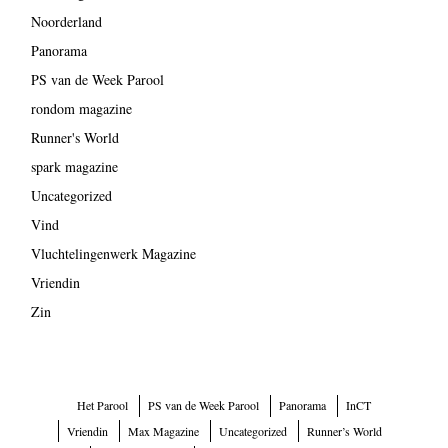
Noorderland
Panorama
PS van de Week Parool
rondom magazine
Runner's World
spark magazine
Uncategorized
Vind
Vluchtelingenwerk Magazine
Vriendin
Zin
Het Parool
PS van de Week Parool
Panorama
InCT
Vriendin
Max Magazine
Uncategorized
Runner’s World