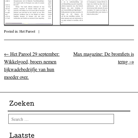
Posted in:
Het Parool
|
←
Het Parool 29 september:
Max magazine: De bromfiets is
Post navigation
Wikkelgoed, broers nemen
terug
→
lijkwadebedrijfje van hun
moeder over.
Zoeken
Search
Laatste