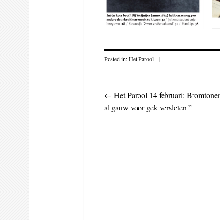
Posted in:
Het Parool
|
←
Het Parool 14 februari: Bromtonen
Post navigati
al gauw voor gek versleten.”