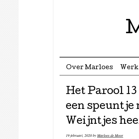
M
Menu ☰
Skip to content
Over Marloes
Werk
Het Parool 13 
een speuntje 
Weijntjes hee
19 februari, 2020
by
Marloes de Moor