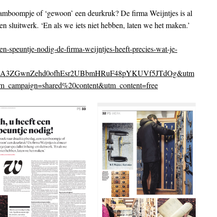
aamboompje of ‘gewoon’ een deurkruk? De firma Weijntjes is al
 en sluitwerk. ‘En als we iets niet hebben, laten we het maken.’
en-speuntje-nodig-de-firma-weijntjes-heeft-precies-wat-je-
WaA3ZGwnZehd0ofhEsr2UBbmHRuF48pYKUVf5JTdOg&utm
_campaign=shared%20content&utm_content=free