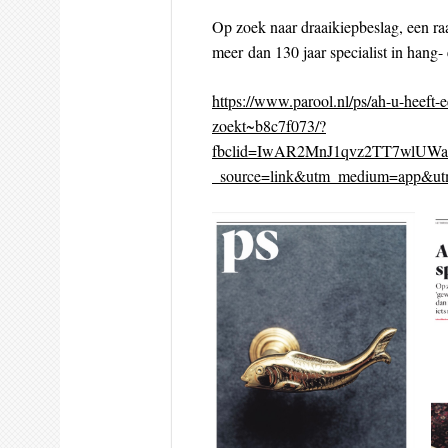
Op zoek naar draaikiepbeslag, een r
meer dan 130 jaar specialist in hang-
https://www.parool.nl/ps/ah-u-heeft-e
zoekt~b8c7f073/?
fbclid=IwAR2MnJ1qvz2TT7wlU
_source=link&utm_medium=app&utm