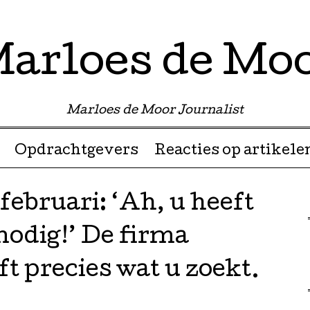
arloes de Mo
Marloes de Moor Journalist
Opdrachtgevers
Reacties op artikele
februari: ‘Ah, u heeft
nodig!’ De firma
ft precies wat u zoekt.