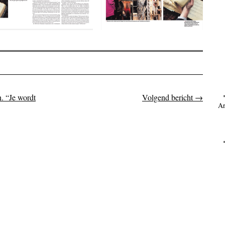
. “Je wordt
Volgend bericht
→
on
Ar