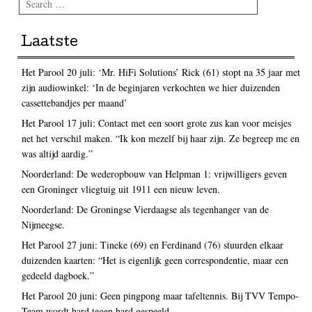
Laatste
Het Parool 20 juli: ‘Mr. HiFi Solutions’ Rick (61) stopt na 35 jaar met
zijn audiowinkel: ‘In de beginjaren verkochten we hier duizenden
cassettebandjes per maand’
Het Parool 17 juli: Contact met een soort grote zus kan voor meisjes
net het verschil maken. “Ik kon mezelf bij haar zijn. Ze begreep me en
was altijd aardig.”
Noorderland: De wederopbouw van Helpman 1: vrijwilligers geven
een Groninger vliegtuig uit 1911 een nieuw leven.
Noorderland: De Groningse Vierdaagse als tegenhanger van de
Nijmeegse.
Het Parool 27 juni: Tineke (69) en Ferdinand (76) stuurden elkaar
duizenden kaarten: “Het is eigenlijk geen correspondentie, maar een
gedeeld dagboek.”
Het Parool 20 juni: Geen pingpong maar tafeltennis. Bij TVV Tempo-
Team wordt hard tegen hard gespeeld.