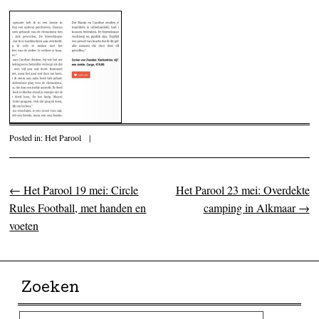
Posted in:
Het Parool
|
←
Het Parool 19 mei: Circle
Het Parool 23 mei: Overdekte
Post navigation
Rules Football, met handen en
camping in Alkmaar
→
voeten
Zoeken
Search