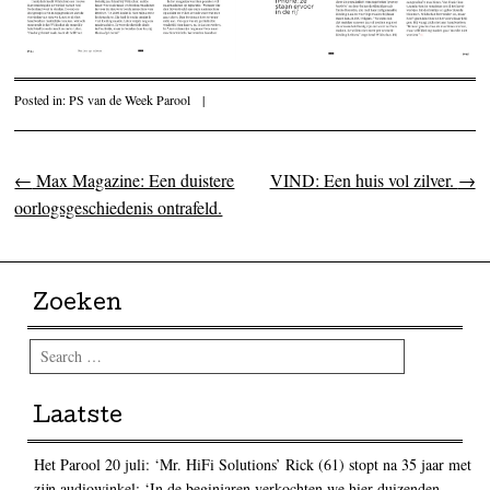
Posted in:
PS van de Week Parool
|
←
Max Magazine: Een duistere
VIND: Een huis vol zilver.
→
Post navigation
oorlogsgeschiedenis ontrafeld.
Zoeken
Search
Laatste
Het Parool 20 juli: ‘Mr. HiFi Solutions’ Rick (61) stopt na 35 jaar met
zijn audiowinkel: ‘In de beginjaren verkochten we hier duizenden