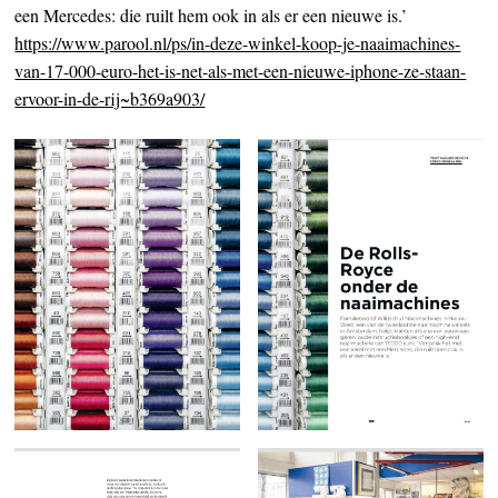
een Mercedes: die ruilt hem ook in als er een nieuwe is.’
https://www.parool.nl/ps/in-deze-winkel-koop-je-naaimachines-
van-17-000-euro-het-is-net-als-met-een-nieuwe-iphone-ze-staan-
ervoor-in-de-rij~b369a903/