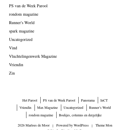
PS van de Week Parool
rondom magazine
Runner's World
spark magazine
Uncategorized
Vind
Vluchtelingenwerk Magazine
Vriendin
Zin
Het Parool
PS van de Week Parool
Panorama
InCT
Vriendin
Max Magazine
Uncategorized
Runner’s World
rondom magazine
Boekjes, columns en dergelijke
2026 Marloes de Moor
|
Powered by
WordPress
|
Theme Mon