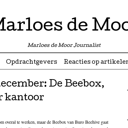
arloes de Mo
Marloes de Moor Journalist
Opdrachtgevers
Reacties op artikele
 december: De Beebox,
r kantoor
 om overal te werken, maar de Beebox van Buro Beehive gaat