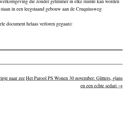
e werkomgeving die zonder getimmer in elke ruimte kan worden
n staan in een leegstaand gebouw aan de Cruquiusweg
nele document helaas verloren gegaan):
ipje naar zee
Het Parool PS Wonen 30 november: Glitters, glans
on
en een echte sedari
→