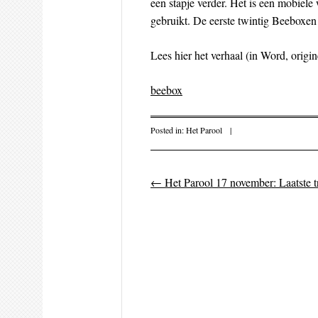
een stapje verder. Het is een mobiel
gebruikt. De eerste twintig Beeboxe
Lees hier het verhaal (in Word, origi
beebox
Posted in:
Het Parool
|
←
Het Parool 17 november: Laatste tr
Post navigati