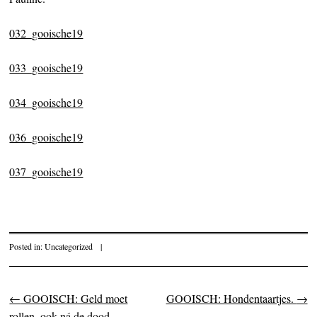
032_gooische19
033_gooische19
034_gooische19
036_gooische19
037_gooische19
Posted in:
Uncategorized
|
←
GOOISCH: Geld moet
GOOISCH: Hondentaartjes.
→
Post navigation
rollen, ook ná de dood.