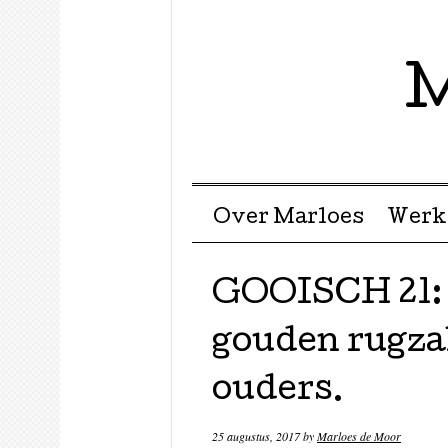
M
Menu ☰
Skip to content
Over Marloes
Werk
GOOISCH 21: 
gouden rugza
ouders.
25 augustus, 2017
by
Marloes de Moor