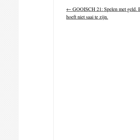
←
GOOISCH 21: Spelen met geld. 
Post navigati
hoeft niet saai te zijn.