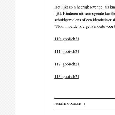
Het lijkt zo’n heerlijk leventje, als k
lijkt. Kinderen uit vermogende famil
schuldgevoelens of een identiteitscri
“Nooit hoefde ik ergens moeite voor 
110_gooisch21
111_gooisch21
112_gooisch21
113_gooisch21
Posted in:
GOOISCH
|