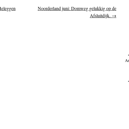
Beleggen
Noorderland juni: Domweg gelukkig op de
on
Afsluitdijk.
→
Ar