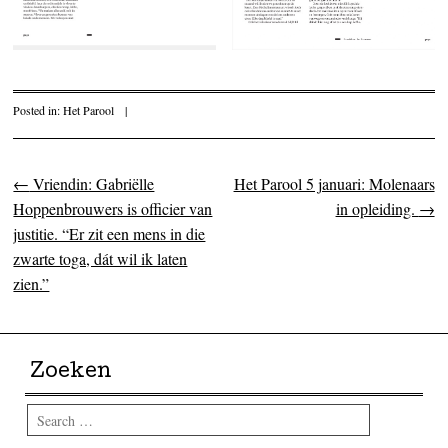
Posted in:
Het Parool
|
←
Vriendin: Gabriëlle
Het Parool 5 januari: Molenaars
Post navigation
Hoppenbrouwers is officier van
in opleiding.
→
justitie. “Er zit een mens in die
zwarte toga, dát wil ik laten
zien.”
Zoeken
Search