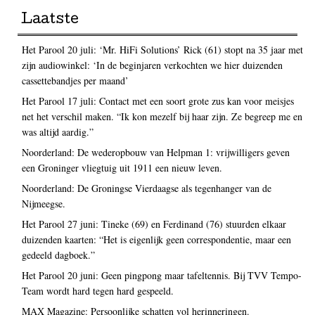
Laatste
Het Parool 20 juli: ‘Mr. HiFi Solutions’ Rick (61) stopt na 35 jaar met
zijn audiowinkel: ‘In de beginjaren verkochten we hier duizenden
cassettebandjes per maand’
Het Parool 17 juli: Contact met een soort grote zus kan voor meisjes
net het verschil maken. “Ik kon mezelf bij haar zijn. Ze begreep me en
was altijd aardig.”
Noorderland: De wederopbouw van Helpman 1: vrijwilligers geven
een Groninger vliegtuig uit 1911 een nieuw leven.
Noorderland: De Groningse Vierdaagse als tegenhanger van de
Nijmeegse.
Het Parool 27 juni: Tineke (69) en Ferdinand (76) stuurden elkaar
duizenden kaarten: “Het is eigenlijk geen correspondentie, maar een
gedeeld dagboek.”
Het Parool 20 juni: Geen pingpong maar tafeltennis. Bij TVV Tempo-
Team wordt hard tegen hard gespeeld.
MAX Magazine: Persoonlijke schatten vol herinneringen.